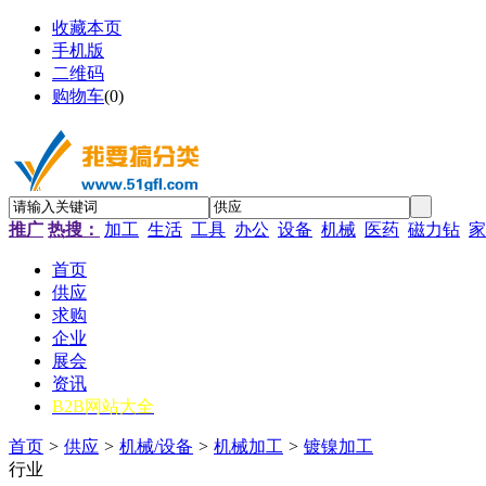
收藏本页
手机版
二维码
购物车
(
0
)
推广
热搜：
加工
生活
工具
办公
设备
机械
医药
磁力钻
家
首页
供应
求购
企业
展会
资讯
B2B网站大全
首页
>
供应
>
机械/设备
>
机械加工
>
镀镍加工
行业