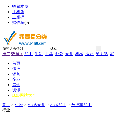
收藏本页
手机版
二维码
购物车
(
0
)
推广
热搜：
加工
生活
工具
办公
设备
机械
医药
磁力钻
家
首页
供应
求购
企业
展会
资讯
B2B网站大全
首页
>
供应
>
机械/设备
>
机械加工
>
数控车加工
行业