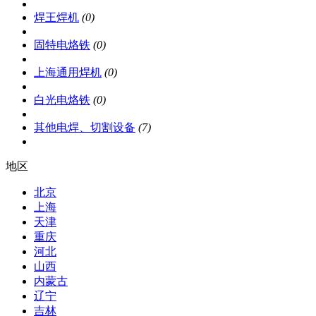
焊王焊机
(0)
固特电烙铁
(0)
上海通用焊机
(0)
白光电烙铁
(0)
其他电焊、切割设备
(7)
地区
北京
上海
天津
重庆
河北
山西
内蒙古
辽宁
吉林