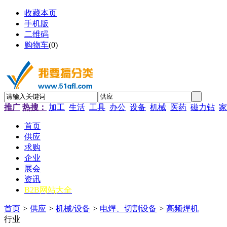
收藏本页
手机版
二维码
购物车
(
0
)
推广
热搜：
加工
生活
工具
办公
设备
机械
医药
磁力钻
家
首页
供应
求购
企业
展会
资讯
B2B网站大全
首页
>
供应
>
机械/设备
>
电焊、切割设备
>
高频焊机
行业