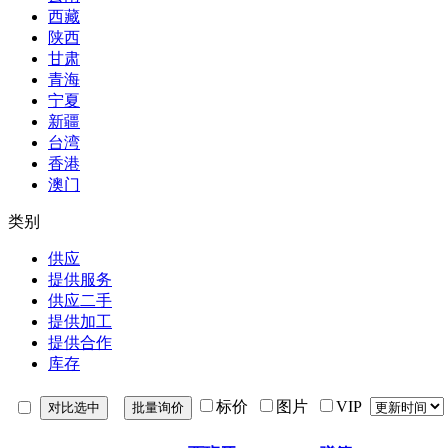
西藏
陕西
甘肃
青海
宁夏
新疆
台湾
香港
澳门
类别
供应
提供服务
供应二手
提供加工
提供合作
库存
标价
图片
VIP