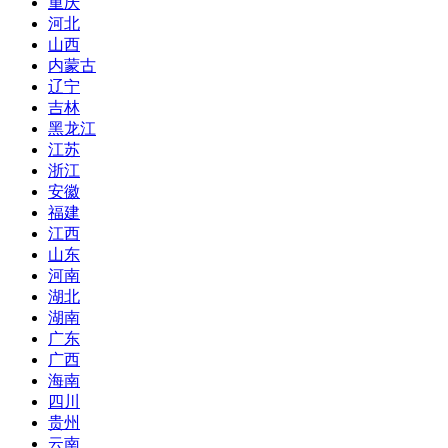
重庆
河北
山西
内蒙古
辽宁
吉林
黑龙江
江苏
浙江
安徽
福建
江西
山东
河南
湖北
湖南
广东
广西
海南
四川
贵州
云南