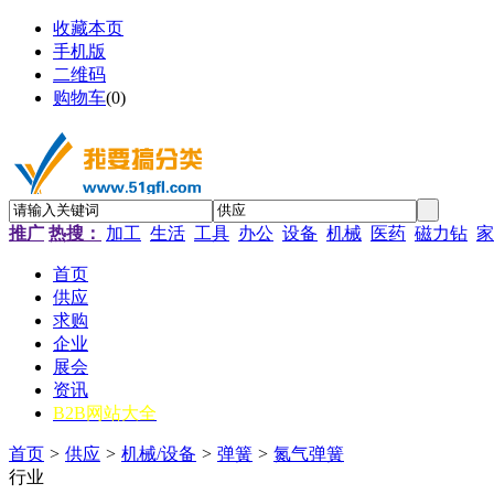
收藏本页
手机版
二维码
购物车
(
0
)
推广
热搜：
加工
生活
工具
办公
设备
机械
医药
磁力钻
家
首页
供应
求购
企业
展会
资讯
B2B网站大全
首页
>
供应
>
机械/设备
>
弹簧
>
氮气弹簧
行业